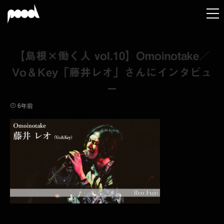
【島根×働く人 vol.10】Omoinotake／
Vo＆Key「藤井レオ」さんにインタビュ
ー
6年前