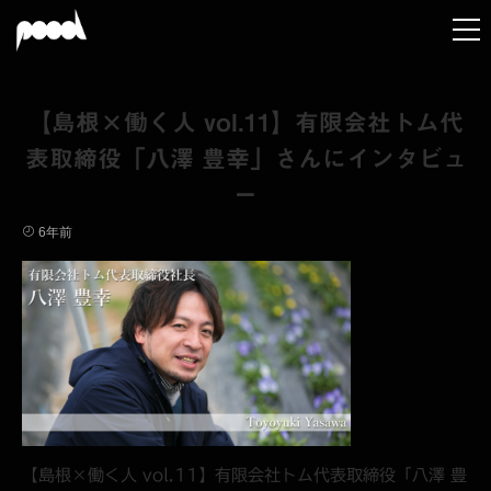
【島根×働く人 vol.11】有限会社トム代
表取締役「八澤 豊幸」さんにインタビュ
ー
6年前
【島根×働く人 vol.11】有限会社トム代表取締役「八澤 豊