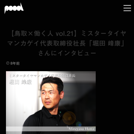
【鳥取×働く人 vol.21】ミスタータイヤ
マンカゲイ代表取締役社長「堀田 峰康」
さんにインタビュー
8年前