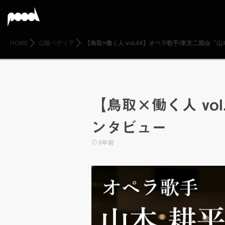
HOME
山陰ペディア
【鳥取×働く人 vol.44】オペラ歌手/東京二期会「
【鳥取×働く人 vo
ンタビュー
6年前