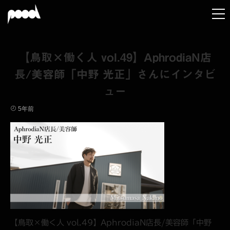
【鳥取×働く人 vol.49】AphrodiaN店
長/美容師「中野 光正」さんにインタビ
ュー
5年前
【鳥取×働く人 vol.49】AphrodiaN店長/美容師「中野