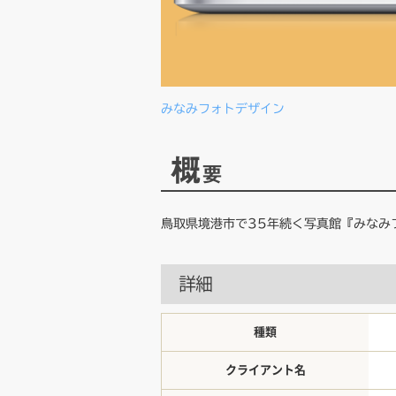
みなみフォトデザイン
概
要
鳥取県境港市で35年続く写真館『みなみ
詳細
種類
クライアント名