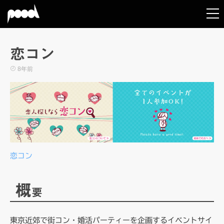
恋コン
8年前
恋コン
概
要
東京近郊で街コン・婚活パーティーを企画するイベントサイ