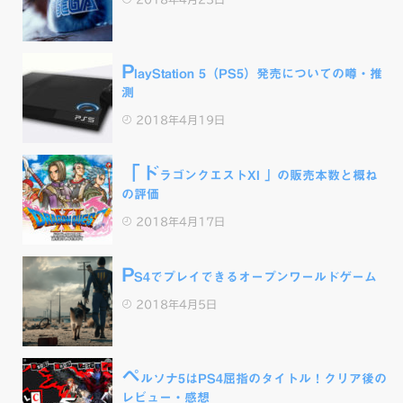
P
layStation 5（PS5）発売についての噂・推
測
2018年4月19日
「ド
ラゴンクエストXI 」の販売本数と概ね
の評価
2018年4月17日
P
S4でプレイできるオープンワールドゲーム
2018年4月5日
ペ
ルソナ5はPS4屈指のタイトル！クリア後の
レビュー・感想