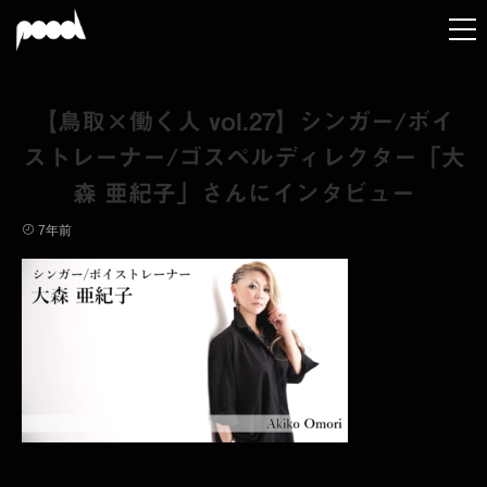
【鳥取×働く人 vol.27】シンガー/ボイ
ストレーナー/ゴスペルディレクター「大
森 亜紀子」さんにインタビュー
7年前