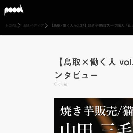
HOME
山陰ペディア
【鳥取×働く人 vol.37】焼き芋屋/猫スーツ職人
【鳥取×働く人 vo
ンタビュー
6年前